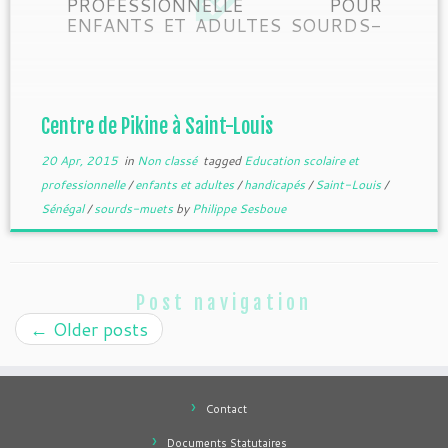
PROFESSIONNELLE POUR
ENFANTS ET ADULTES SOURDS-
MUETS A SAINT LOUIS DU
SENEGAL Après avoir collaboré
pendant plusieursannées avec
l’association des sourds-muets de
Saint-Louis, FIDEI a entrepris de
Centre de Pikine à Saint-Louis
créer un Centre d’Education Scolaire
et de Formation Professionnelle pour
20 Apr, 2015
in
Non classé
tagged
Education scolaire et
jeunes et adultes sourds-muets dans
professionnelle
/
enfants et adultes
/
handicapés
/
Saint-Louis
/
le quartier de […]
Sénégal
/
sourds-muets
by
Philippe Sesboue
Post navigation
←
Older posts
Contact
Documents Statutaires