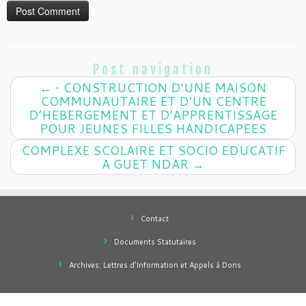
Post navigation
←
• CONSTRUCTION D’UNE MAISON
COMMUNAUTAIRE ET D’UN CENTRE
D’HEBERGEMENT ET D’APPRENTISSAGE
POUR JEUNES FILLES HANDICAPEES
COMPLEXE SCOLAIRE ET SOCIO EDUCATIF
A GUET NDAR
→
Contact
Documents Statutaires
Archives: Lettres d’Information et Appels à Dons