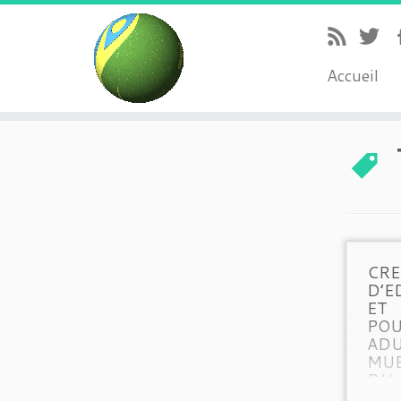
Accueil
CRE
D’E
ET
PO
AD
MUE
DU 
co