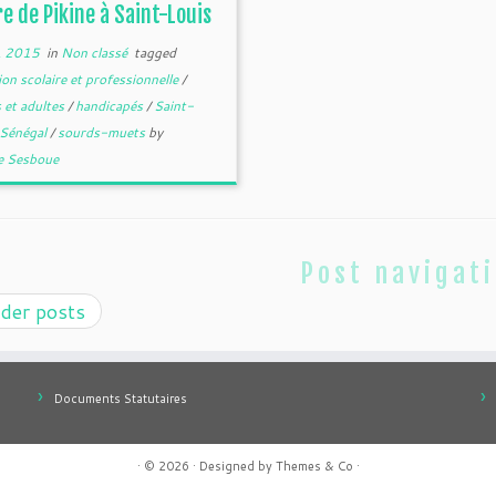
e de Pikine à Saint-Louis
sieursannées avec
sociation des sourds-
, 2015
in
Non classé
tagged
ts de Saint-Louis,
on scolaire et professionnelle
/
I a entrepris de créer
Centre d’Education
 et adultes
/
handicapés
/
Saint-
laire et de Formation
Sénégal
/
sourds-muets
by
fessionnelle pour
pe Sesboue
es et adultes sourds-
s dans le quartier de
Post navigat
der posts
Documents Statutaires
· © 2026
· Designed by
Themes & Co
·