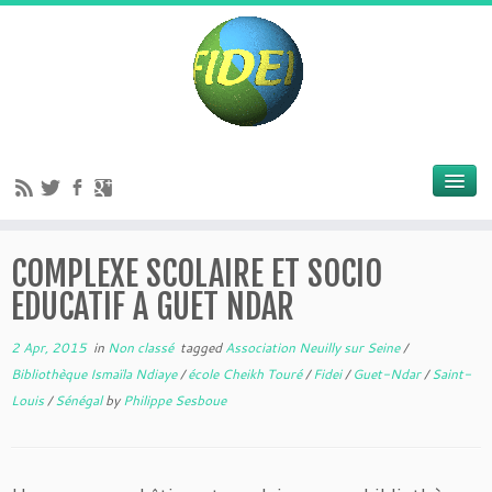
COMPLEXE SCOLAIRE ET SOCIO
EDUCATIF A GUET NDAR
2 Apr, 2015
in
Non classé
tagged
Association Neuilly sur Seine
/
Bibliothèque Ismaïla Ndiaye
/
école Cheikh Touré
/
Fidei
/
Guet-Ndar
/
Saint-
Louis
/
Sénégal
by
Philippe Sesboue