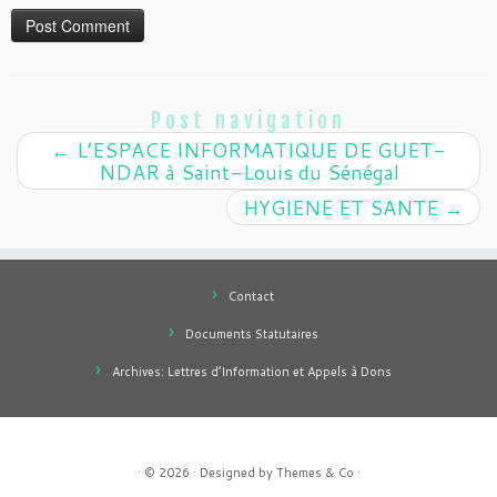
Post navigation
←
L’ESPACE INFORMATIQUE DE GUET-
NDAR à Saint-Louis du Sénégal
HYGIENE ET SANTE
→
Contact
Documents Statutaires
Archives: Lettres d’Information et Appels à Dons
· © 2026
· Designed by
Themes & Co
·