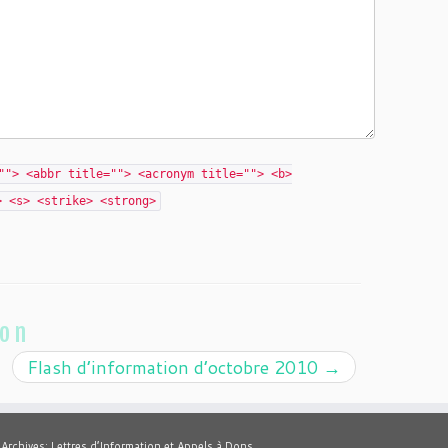
""> <abbr title=""> <acronym title=""> <b>
> <s> <strike> <strong>
ion
Flash d’information d’octobre 2010
→
Archives: Lettres d’Information et Appels à Dons