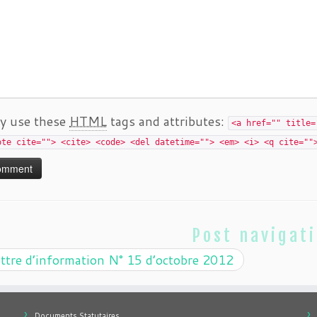
y use these
HTML
tags and attributes:
<a href="" title=
ote cite=""> <cite> <code> <del datetime=""> <em> <i> <q cite=""
Post navigat
ttre d’information N° 15 d’octobre 2012
Documents Statutaires