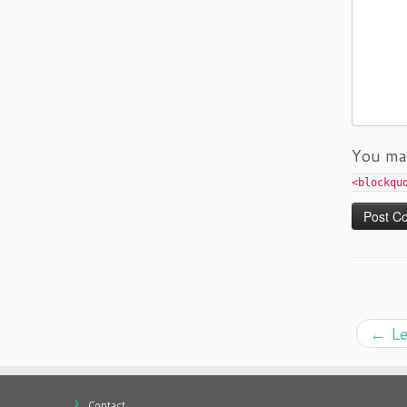
You ma
<blockqu
←
Le
Contact