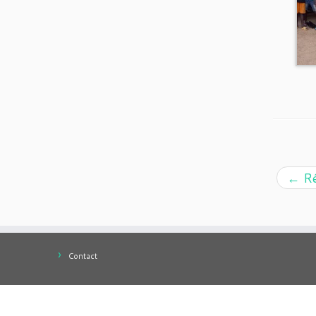
←
Ré
Contact