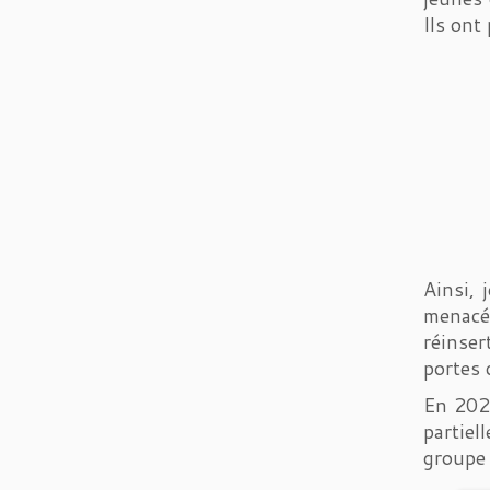
Ils ont
Ainsi, 
menacés
réinser
portes 
En 2021
partie
groupe 