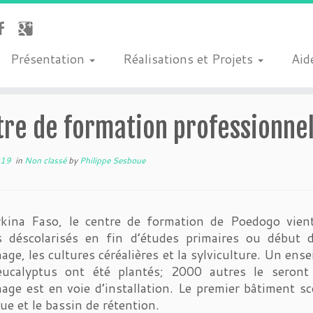
Présentation
Réalisations et Projets
Aide
tre de formation professionne
019
in
Non classé
by
Philippe Sesboue
kina Faso, le centre de formation de Poedogo vient
s déscolarisés en fin d’études primaires ou début d
age, les cultures céréalières et la sylviculture. Un ens
ucalyptus ont été plantés; 2000 autres le seront p
age est en voie d’installation. Le premier bâtiment s
ue et le bassin de rétention.