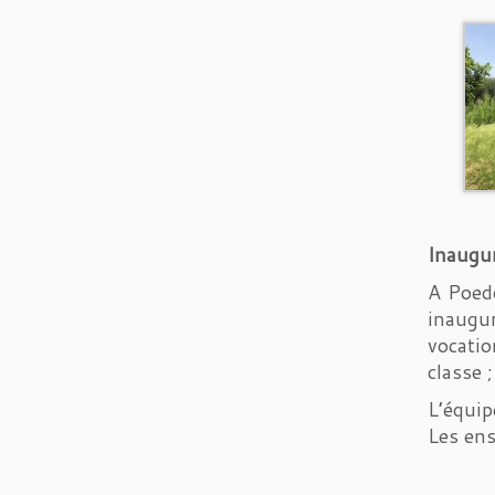
Inaugur
A Poedo
inaugur
vocatio
classe 
L’équip
Les ens