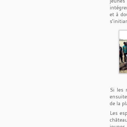
jeunes 
intégre
et à do
s’initi
Si les 
ensuite
de la p
Les esp
château
jeunes 