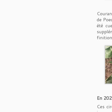
Courant
de Poed
été cu
supplém
finition
En 2020
Ces ci