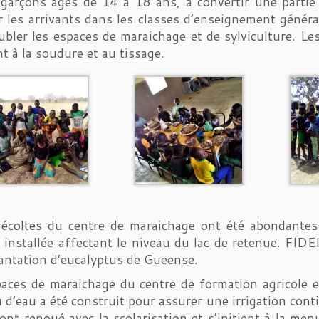
garçons âgés de 14 à 18 ans, à convertir une partie 
r les arrivants dans les classes d’enseignement généra
ubler les espaces de maraichage et de sylviculture. L
ant à la soudure et au tissage.
récoltes du centre de maraichage ont été abondantes 
 installée affectant le niveau du lac de retenue. FIDEI
lantation d’eucalyptus de Gueense.
aces de maraichage du centre de formation agricole e
 d’eau a été construit pour assurer une irrigation cont
ont renoué avec la scolarisation et s’initient à la menu