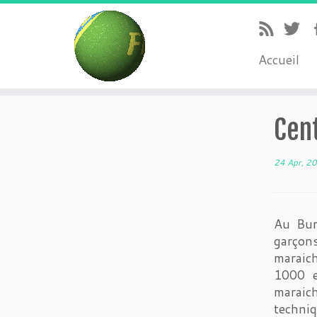
Accueil
Cen
24 Apr, 2
Au Bur
garçon
maraich
1000 e
maraich
techniq