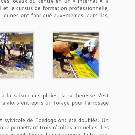
des locaux du centre en un « internat », à
l et le cursus de formation professionnelle,
es jeunes ont fabriqué eux-mêmes leurs lits,
à la saison des pluies, la sècheresse s’est
 a alors entrepris un forage pour l’arrosage
t sylvicole de Poedogo ont été doublés. Un
inue permettant trois récoltes annuelles. Les
iserie métallique, la maçonnerie, le tissage.